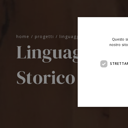
home
/
progetti
/
linguaggio contemporaneo al
Questo si
Linguaggio c
nostro sito
STRETTA
Storico