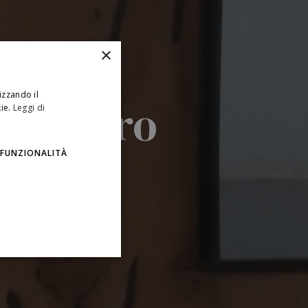
×
izzando il
l Centro
ie.
Leggi di
FUNZIONALITÀ